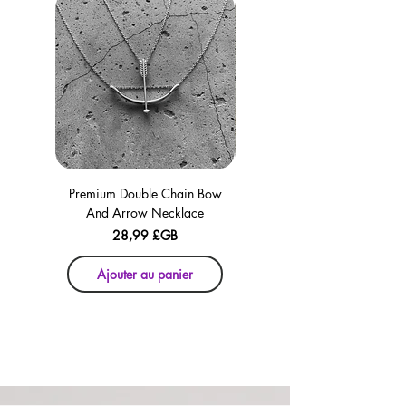
Premium Double Chain Bow
Premium Double Chain Bow
And Arrow Necklace
And Arrow Necklace
Prix
28,99 £GB
Ajouter au panier
Ajouter au panier