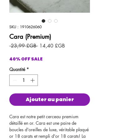
SKU : 1910626060
Cara (Premium)
Prix
Prix
 23,99 £GB 
14,40 £GB
original
promotionnel
40% OFF SALE
Quantité
*
Ajouter au panier
Cara est notre petit cerceau premium
détaillé en or. Cara est une paire de
boucles d'oreilles de luxe, véritable plaqué
or 18 carats et rempli d'or 18 carats! La